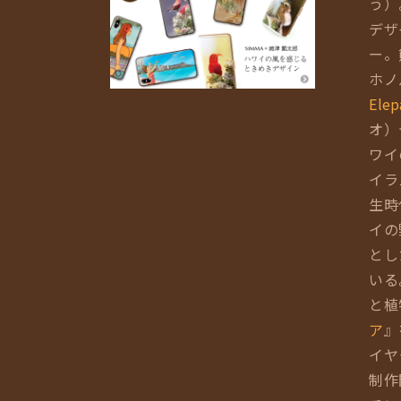
う）
デザ
ー。
ホノ
Elep
オ）
ワイ
イラ
生時
イの
とし
いる
と植
ア
』
イヤ
制作