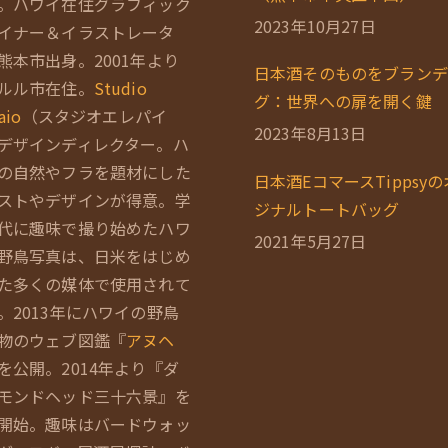
。ハワイ在住グラフィック
2023年10月27日
イナー＆イラストレータ
熊本市出身。2001年より
日本酒そのものをブランデ
ルル市在住。
Studio
グ：世界への扉を開く鍵
aio
（スタジオエレパイ
2023年8月13日
デザインディレクター。ハ
の自然やフラを題材にした
日本酒EコマースTippsy
ストやデザインが得意。学
ジナルトートバッグ
代に趣味で撮り始めたハワ
2021年5月27日
野鳥写真は、日米をはじめ
た多くの媒体で使用されて
。2013年にハワイの野鳥
物のウェブ図鑑『
アヌヘ
を公開。2014年より『ダ
モンドヘッド三十六景』を
開始。趣味はバードウォッ