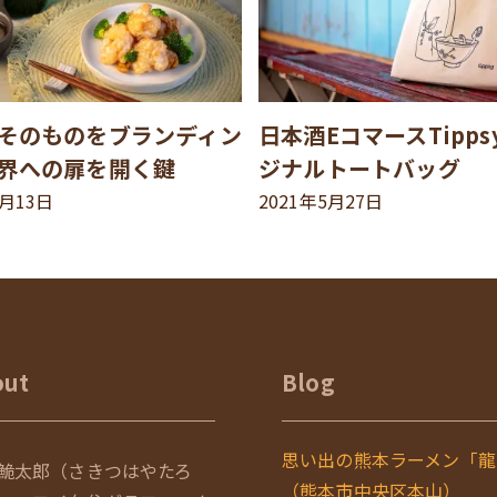
そのものをブランディン
日本酒EコマースTipp
界への扉を開く鍵
ジナルトートバッグ
8月13日
2021年5月27日
out
Blog
思い出の熊本ラーメン「龍
鮠太郎（さきつはやたろ
（熊本市中央区本山）