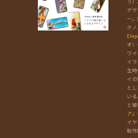
う）
デザ
ー。
ホノ
Elep
オ）
ワイ
イラ
生時
イの
とし
いる
と植
ア
』
イヤ
制作