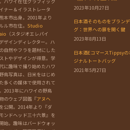
。ハワイ在住グラフィック
2023年10月27日
イナー＆イラストレータ
熊本市出身。2001年より
日本酒そのものをブランデ
ルル市在住。
Studio
グ：世界への扉を開く鍵
aio
（スタジオエレパイ
2023年8月13日
デザインディレクター。ハ
の自然やフラを題材にした
日本酒EコマースTippsy
ストやデザインが得意。学
ジナルトートバッグ
代に趣味で撮り始めたハワ
2021年5月27日
野鳥写真は、日米をはじめ
た多くの媒体で使用されて
。2013年にハワイの野鳥
物のウェブ図鑑『
アヌヘ
を公開。2014年より『ダ
モンドヘッド三十六景』を
開始。趣味はバードウォッ