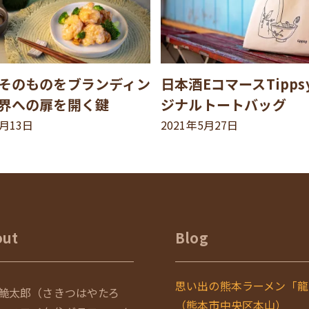
そのものをブランディン
日本酒EコマースTipp
界への扉を開く鍵
ジナルトートバッグ
8月13日
2021年5月27日
out
Blog
思い出の熊本ラーメン「龍
鮠太郎（さきつはやたろ
（熊本市中央区本山）