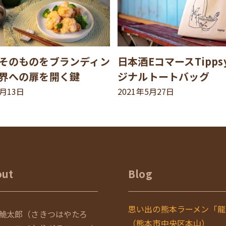
そのものをブランディン
日本酒EコマースTipp
界への扉を開く鍵
ジナルトートバッグ
8月13日
2021年5月27日
out
Blog
思い出の熊本ラーメン「龍
鮠太郎（さきつはやたろ
（熊本市中央区本山）