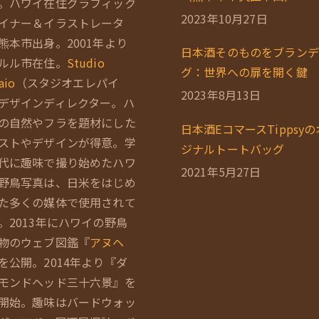
。ハワイ在住グラフィック
2023年10月27日
イナー＆イラストレータ
熊本市出身。2001年より
日本酒そのものをブランデ
ルル市在住。
Studio
グ：世界への扉を開く鍵
aio
（スタジオエレパイ
2023年8月13日
デザインディレクター。ハ
の自然やフラを題材にした
日本酒EコマースTippsy
ストやデザインが得意。学
ジナルトートバッグ
代に趣味で撮り始めたハワ
2021年5月27日
野鳥写真は、日米をはじめ
た多くの媒体で使用されて
。2013年にハワイの野鳥
物のウェブ図鑑『
アヌヘ
を公開。2014年より『ダ
モンドヘッド三十六景』を
開始。趣味はバードウォッ