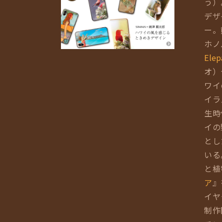
う）
デザ
ー。
ホノ
Elep
オ）
ワイ
イラ
生時
イの
とし
いる
と植
ア
』
イヤ
制作