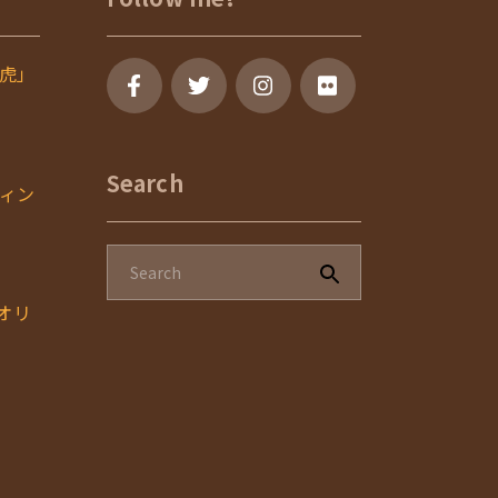
虎」
Search
ィン
のオリ