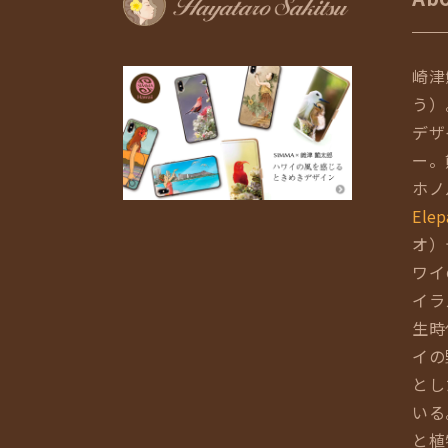
崎津
う）
デザ
ー。
ホノ
Elep
オ）
ワイ
イラ
生時
イの
とし
いる
と植