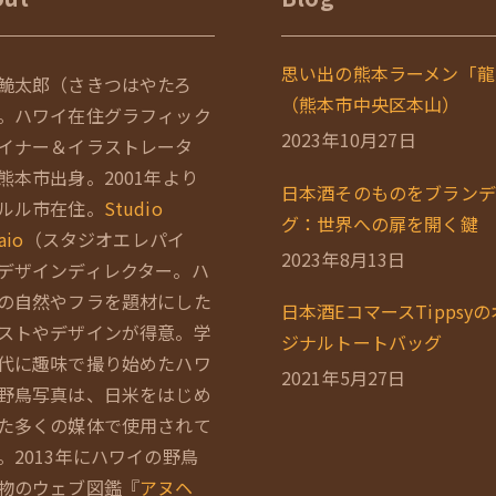
思い出の熊本ラーメン「龍
鮠太郎（さきつはやたろ
（熊本市中央区本山）
。ハワイ在住グラフィック
2023年10月27日
イナー＆イラストレータ
熊本市出身。2001年より
日本酒そのものをブランデ
ルル市在住。
Studio
グ：世界への扉を開く鍵
aio
（スタジオエレパイ
2023年8月13日
デザインディレクター。ハ
の自然やフラを題材にした
日本酒EコマースTippsy
ストやデザインが得意。学
ジナルトートバッグ
代に趣味で撮り始めたハワ
2021年5月27日
野鳥写真は、日米をはじめ
た多くの媒体で使用されて
。2013年にハワイの野鳥
物のウェブ図鑑『
アヌヘ