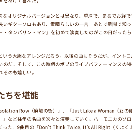
声をあげて喜んだ。
スなオリジナルバージョンとは異なり、重厚で、まるでお経で
長いギターソロもあり、素晴らしいの一言。あとで新聞で知っ
ー・タンバリン・マン」を初めて演奏したのがこの日だったら
という大胆なアレンジだろう。以後の曲もそうだが、イントロ
いのだ。そして、この時期のボブのライブパフォーマンスの特
れるのも嬉しい。
たちを堪能
ation Row（廃墟の街）」、「Just Like a Woman（女の
の親玉）」など往年の名曲を次々と演奏していく。ハーモニカのソ
9曲目の「Don’t Think Twice, It’s All Right（