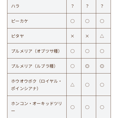
ハラ
？
？
？
ピーカケ
○
○
○
ピタヤ
×
×
△
プルメリア（オブツサ種）
○
○
○
プルメリア（ルブラ種）
○
◎
◎
ホウオウボク（ロイヤル・
△
○
○
ポインシアナ）
ホンコン・オーキッドツリ
○
○
○
ー