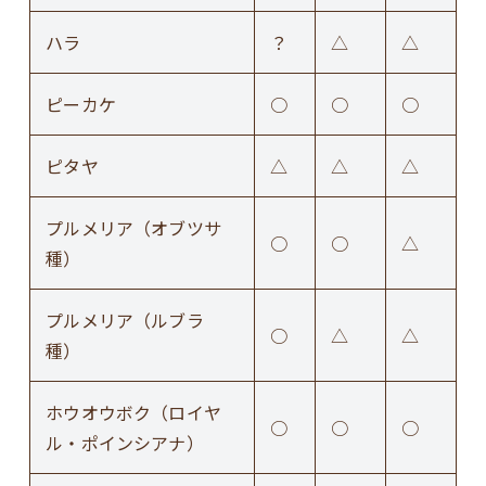
ハラ
？
△
△
ピーカケ
○
○
○
ピタヤ
△
△
△
プルメリア（オブツサ
○
○
△
種）
プルメリア（ルブラ
○
△
△
種）
ホウオウボク（ロイヤ
○
○
○
ル・ポインシアナ）