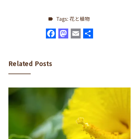
Tags:
花と植物
F
M
E
共
a
a
m
有
c
st
ai
e
o
l
Related Posts
b
d
o
o
o
n
k