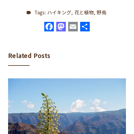
Tags:
ハイキング
花と植物
野鳥
F
M
E
共
a
a
m
有
c
st
ai
e
o
l
Related Posts
b
d
o
o
o
n
k