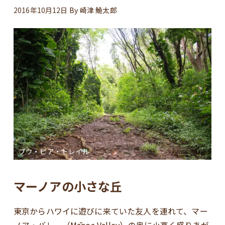
2016年10月12日
By
崎津 鮠太郎
プウ・ピア・トレイル
マーノアの小さな丘
東京からハワイに遊びに来ていた友人を連れて、マー
ノア・バレー（Mānoa Valley）の奥に小高く盛りあが