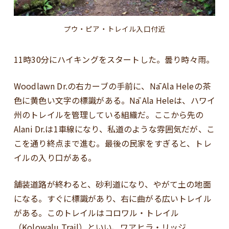
プウ・ピア・トレイル入口付近
11時30分にハイキングをスタートした。曇り時々雨。
Woodlawn Dr.の右カーブの手前に、Nā Ala Heleの茶
色に黄色い文字の標識がある。Nā Ala Heleは、ハワイ
州のトレイルを管理している組織だ。ここから先の
Alani Dr.は1車線になり、私道のような雰囲気だが、こ
こを通り終点まで進む。最後の民家をすぎると、トレ
イルの入り口がある。
舗装道路が終わると、砂利道になり、やがて土の地面
になる。すぐに標識があり、右に曲がる広いトレイル
がある。このトレイルはコロワル・トレイル
（Kolowalu Trail）といい、ワアヒラ・リッジ